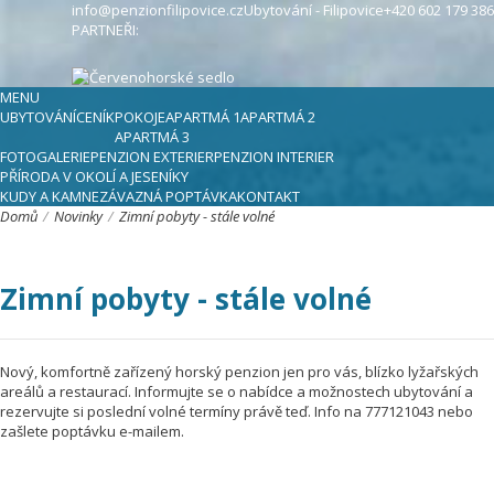
info@penzionfilipovice.cz
Ubytování - Filipovice
+420 602 179 386
PARTNEŘI:
MENU
UBYTOVÁNÍ
CENÍK
POKOJE
APARTMÁ 1
APARTMÁ 2
APARTMÁ 3
FOTOGALERIE
PENZION EXTERIER
PENZION INTERIER
PŘÍRODA V OKOLÍ A JESENÍKY
KUDY A KAM
NEZÁVAZNÁ POPTÁVKA
KONTAKT
Domů
/
Novinky
/
Zimní pobyty - stále volné
Zimní pobyty - stále volné
Nový, komfortně zařízený horský penzion jen pro vás, blízko lyžařských
areálů a restaurací. Informujte se o nabídce a možnostech ubytování a
rezervujte si poslední volné termíny právě teď. Info na 777121043 nebo
zašlete poptávku e-mailem.